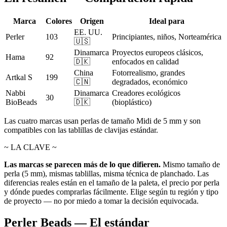
Marca
Colores
Origen
Ideal para
EE. UU.
Perler
103
Principiantes, niños, Norteamérica
🇺🇸
Dinamarca
Proyectos europeos clásicos,
Hama
92
🇩🇰
enfocados en calidad
China
Fotorrealismo, grandes
Artkal S
199
🇨🇳
degradados, económico
Nabbi
Dinamarca
Creadores ecológicos
30
BioBeads
🇩🇰
(bioplástico)
Las cuatro marcas usan perlas de tamaño Midi de 5 mm y son
compatibles con las tablillas de clavijas estándar.
~ LA CLAVE ~
Las marcas se parecen más de lo que difieren.
Mismo tamaño de
perla (5 mm), mismas tablillas, misma técnica de planchado. Las
diferencias reales están en el tamaño de la paleta, el precio por perla
y dónde puedes comprarlas fácilmente. Elige según tu región y tipo
de proyecto — no por miedo a tomar la decisión equivocada.
Perler Beads — El estándar