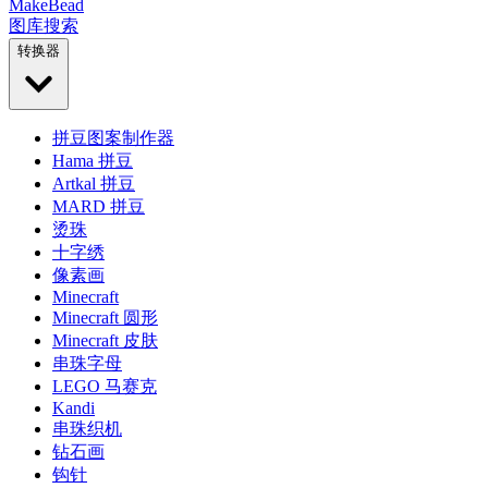
MakeBead
图库
搜索
转换器
拼豆图案制作器
Hama 拼豆
Artkal 拼豆
MARD 拼豆
烫珠
十字绣
像素画
Minecraft
Minecraft 圆形
Minecraft 皮肤
串珠字母
LEGO 马赛克
Kandi
串珠织机
钻石画
钩针