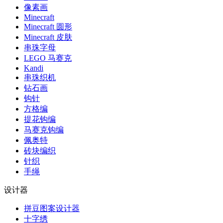
像素画
Minecraft
Minecraft 圆形
Minecraft 皮肤
串珠字母
LEGO 马赛克
Kandi
串珠织机
钻石画
钩针
方格编
提花钩编
马赛克钩编
佩奥特
砖块编织
针织
手绳
设计器
拼豆图案设计器
十字绣