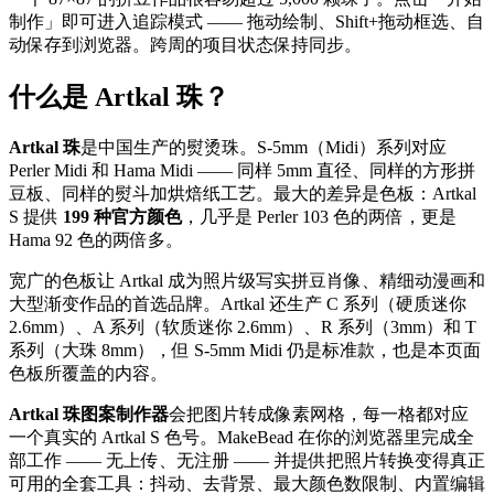
制作」即可进入追踪模式 —— 拖动绘制、Shift+拖动框选、自
动保存到浏览器。跨周的项目状态保持同步。
什么是 Artkal 珠？
Artkal 珠
是中国生产的熨烫珠。S-5mm（Midi）系列对应
Perler Midi 和 Hama Midi —— 同样 5mm 直径、同样的方形拼
豆板、同样的熨斗加烘焙纸工艺。最大的差异是色板：Artkal
S 提供
199 种官方颜色
，几乎是 Perler 103 色的两倍，更是
Hama 92 色的两倍多。
宽广的色板让 Artkal 成为照片级写实拼豆肖像、精细动漫画和
大型渐变作品的首选品牌。Artkal 还生产 C 系列（硬质迷你
2.6mm）、A 系列（软质迷你 2.6mm）、R 系列（3mm）和 T
系列（大珠 8mm），但 S-5mm Midi 仍是标准款，也是本页面
色板所覆盖的内容。
Artkal 珠图案制作器
会把图片转成像素网格，每一格都对应
一个真实的 Artkal S 色号。MakeBead 在你的浏览器里完成全
部工作 —— 无上传、无注册 —— 并提供把照片转换变得真正
可用的全套工具：抖动、去背景、最大颜色数限制、内置编辑