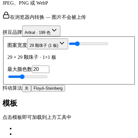
JPEG、PNG 或 WebP
在浏览器内转换 — 图片不会被上传
拼豆品牌
Artkal · 199 色
图案宽度
29 颗珠子 (1 板)
29
×
29
颗珠子
·
1
×
1
板
最大颜色数
抖动算法
关
Floyd–Steinberg
模板
点击模板即可加载到上方工具中