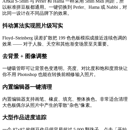
Artkal S-5mm 与 Perler 和 Hama 一样采用 5mm Midi 间距，所
以标准拼豆板都通用。一键切换到 Perler、Hama 或 Nabbi，对
比同一设计在不同品牌下的效果。
抖动算法实现照片级写实
Floyd–Steinberg 误差扩散把 199 色色板模拟成接近连续色调的
效果 —— 对于人脸、天空和其他渐变场景至关重要。
去背景 + 图像调整
一键吸管即可让背景色变透明。亮度、对比度和饱和度滑块让
你不用 Photoshop 也能在转换前精修输入照片。
内置编辑器一键清理
内置编辑器支持画笔、橡皮、填充、整体换色。非常适合清理
大色板偶尔从照片中产生的零散"杂色"像素。
大型作品进度追踪
一个 87×87 的拼豆作品很容易超过 5,000 颗珠子。点击「开始