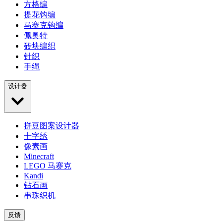
方格编
提花钩编
马赛克钩编
佩奥特
砖块编织
针织
手绳
设计器
拼豆图案设计器
十字绣
像素画
Minecraft
LEGO 马赛克
Kandi
钻石画
串珠织机
反馈