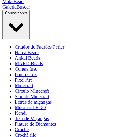
MakeBead
Galeria
Buscar
Conversores
Criador de Padrões Perler
Hama Beads
Artkal Beads
MARD Beads
Contas fuse
Ponto Cruz
Pixel Art
Minecraft
Círculo Minecraft
Skin de Minecraft
Letras de miçangas
Mosaico LEGO
Kandi
Tear de Miçangas
Pintura de Diamantes
Crochê
Crochê filé