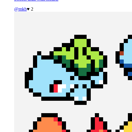
@mkb
♥ 2