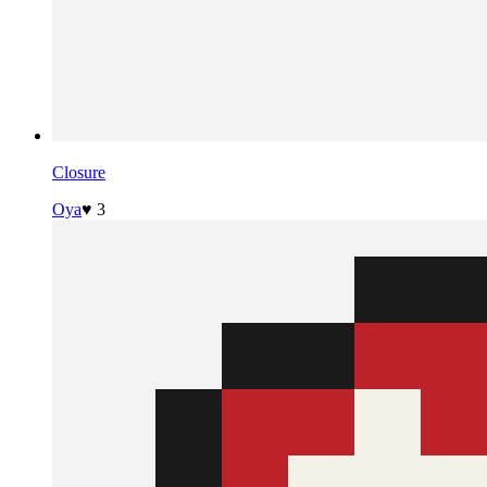
Closure
Oya
♥ 3