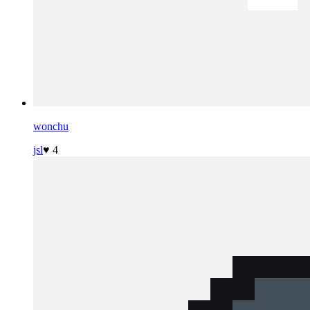
wonchu
jsl
♥ 4