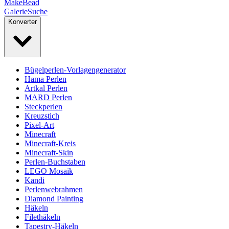
MakeBead
Galerie
Suche
Konverter
Bügelperlen-Vorlagengenerator
Hama Perlen
Artkal Perlen
MARD Perlen
Steckperlen
Kreuzstich
Pixel-Art
Minecraft
Minecraft-Kreis
Minecraft-Skin
Perlen-Buchstaben
LEGO Mosaik
Kandi
Perlenwebrahmen
Diamond Painting
Häkeln
Filethäkeln
Tapestry-Häkeln