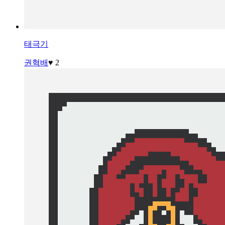
태극기
권혁배
♥ 2