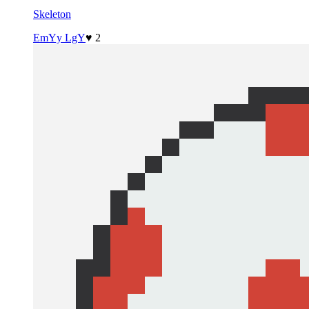
Skeleton
EmYy LgY
♥ 2